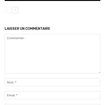
LAISSER UN COMMENTAIRE
Commenter
:
No
:*
Ema
:*