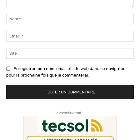
Commenter
:
No
:*
Ema
:*
Sit
:
Enregistrer mon nom, email et site web dans ce navigateur
pour la prochaine fois que je commenterai.
- Advertisement -