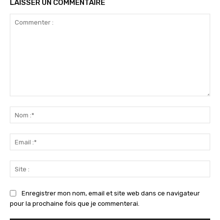
LAISSER UN COMMENTAIRE
Commenter
:
No
:*
Ema
:*
Sit
:
Enregistrer mon nom, email et site web dans ce navigateur
pour la prochaine fois que je commenterai.