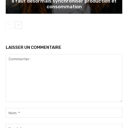
il faut désormais synchroniser production et
consommation
LAISSER UN COMMENTAIRE
Commenter
:
No
:*
Ema