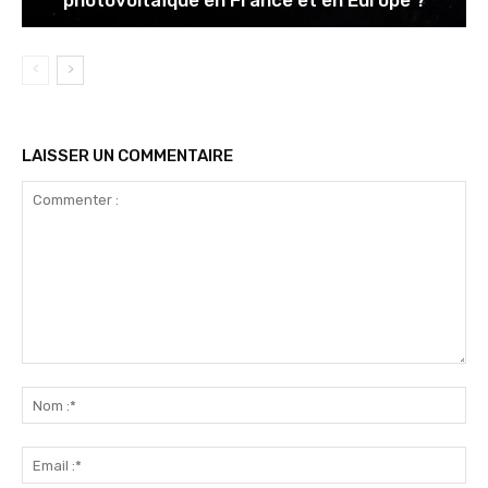
photovoltaïque en France et en Europe ?
LAISSER UN COMMENTAIRE
Commenter
:
No
:*
Ema
:*