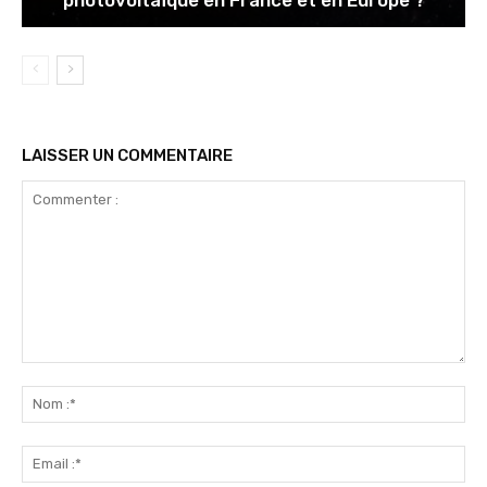
LAISSER UN COMMENTAIRE
Commenter
:
No
:*
Ema
:*