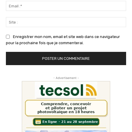
Ema
:*
Sit
:
Enregistrer mon nom, email et site web dans ce navigateur
pour la prochaine fois que je commenterai.
- Advertisement -