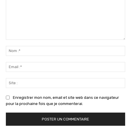
Commenter
:
No
:*
Ema
:*
Sit
:
Enregistrer mon nom, email et site web dans ce navigateur
pour la prochaine fois que je commenterai.