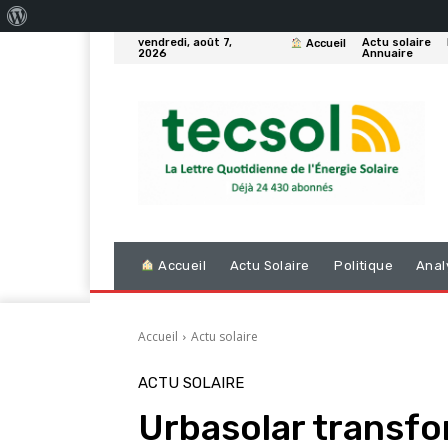
À
vendredi, août 7,
Actu solaire
Accueil
propos
2026
Annuaire
de
WordPress
Accueil
Actu Solaire
Politique
Anal
Accueil
Actu solaire
ACTU SOLAIRE
Urbasolar transf