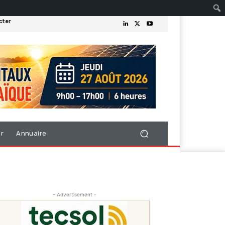
cter
er
Annuaire
- Advertisement -