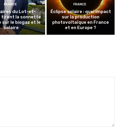
FRANCE
FRANCE
aires du Lot-et-
Éclipse solaire : quel impact
tirent la sonnette
sur la production
 sur le biogaz et le
photovoltaïque en France
solaire
et en Europe ?