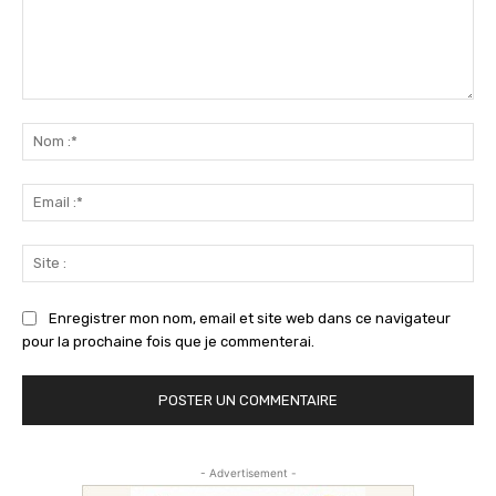
Commenter
:
No
:*
Ema
:*
Sit
:
Enregistrer mon nom, email et site web dans ce navigateur
pour la prochaine fois que je commenterai.
- Advertisement -