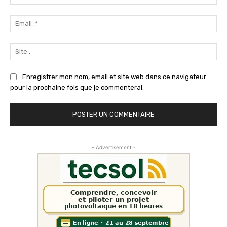
:*
Ema
:*
Sit
:
Enregistrer mon nom, email et site web dans ce navigateur
pour la prochaine fois que je commenterai.
- Advertisement -