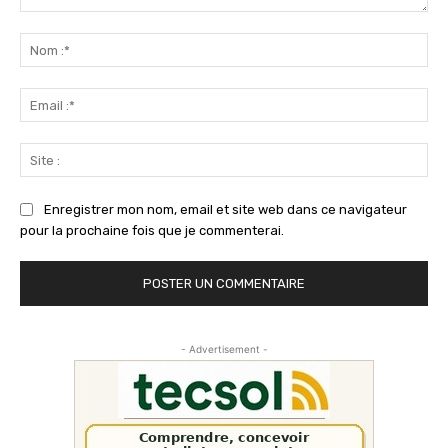
Commenter
:
No
:*
Ema
:*
Sit
:
Enregistrer mon nom, email et site web dans ce navigateur
pour la prochaine fois que je commenterai.
- Advertisement -