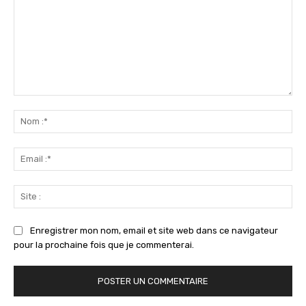
Commenter
:
No
:*
Ema
:*
Sit
:
Enregistrer mon nom, email et site web dans ce navigateur
pour la prochaine fois que je commenterai.