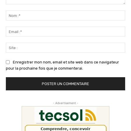
Commenter
:
No
:*
Ema
:*
Sit
:
Enregistrer mon nom, email et site web dans ce navigateur
pour la prochaine fois que je commenterai.
- Advertisement -