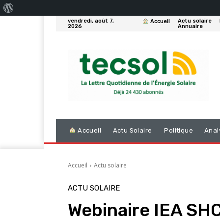
À
vendredi, août 7,
Actu solaire
Accueil
propos
2026
Annuaire
de
WordPress
Accueil
Actu Solaire
Politique
Anal
Accueil
Actu solaire
ACTU SOLAIRE
Webinaire IEA SHC