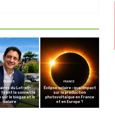
FRANCE
FRANCE
aires du Lot-et-
Éclipse solaire : quel impact
tirent la sonnette
sur la production
 sur le biogaz et le
photovoltaïque en France
solaire
et en Europe ?