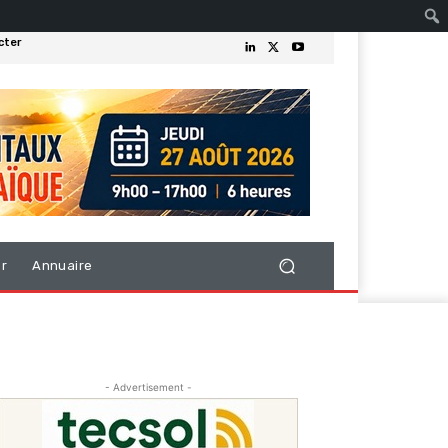
cter
er
Annuaire
- Advertisement -