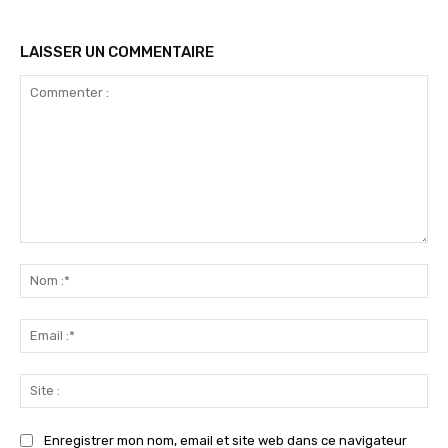
LAISSER UN COMMENTAIRE
Commenter
:
No
:*
Ema
:*
Sit
:
Enregistrer mon nom, email et site web dans ce navigateur