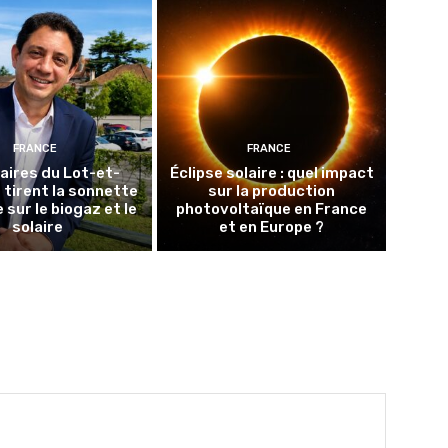
FRANCE
FRANCE
aires du Lot-et-
Éclipse solaire : quel impact
tirent la sonnette
sur la production
 sur le biogaz et le
photovoltaïque en France
solaire
et en Europe ?