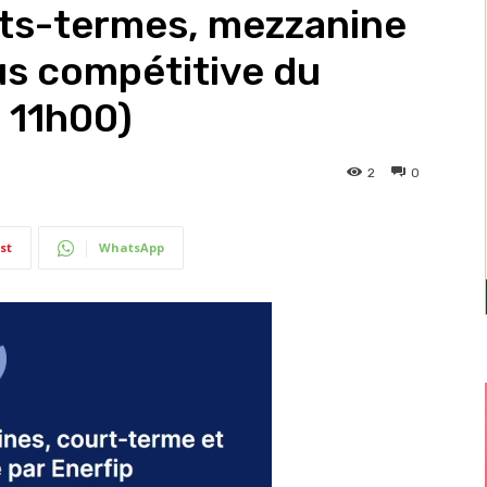
ts-termes, mezzanine
lus compétitive du
 11h00)
2
0
st
WhatsApp