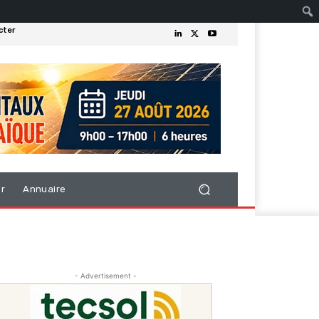
cter
er
Annuaire
- Advertisement -