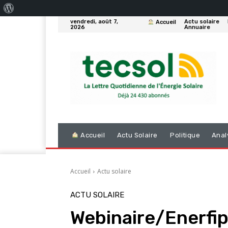
À
vendredi, août 7,
Actu solaire
Accueil
propos
2026
Annuaire
de
WordPress
Accueil
Actu Solaire
Politique
Anal
Accueil
Actu solaire
ACTU SOLAIRE
Webinaire/Enerfip: