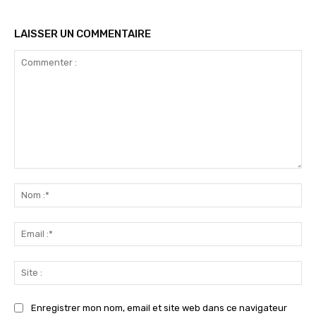
LAISSER UN COMMENTAIRE
Commenter
:
No
:*
Ema
:*
Sit
:
Enregistrer mon nom, email et site web dans ce navigateur