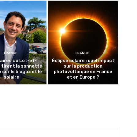
FRANCE
FRANCE
aires du Lot-et-
Éclipse solaire : quel impact
tirent la sonnette
sur la production
 sur le biogaz et le
photovoltaïque en France
solaire
et en Europe ?