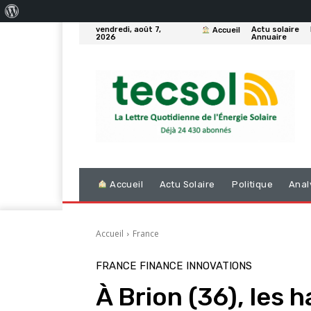
À
vendredi, août 7,
Actu solaire
Accueil
propos
2026
Annuaire
de
WordPress
Accueil
Actu Solaire
Politique
Anal
Accueil
France
FRANCE
FINANCE
INNOVATIONS
À Brion (36), les h