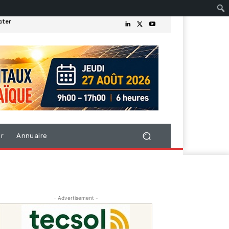
cter
er
Annuaire
- Advertisement -