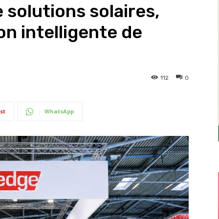
 solutions solaires,
n intelligente de
112
0
st
WhatsApp