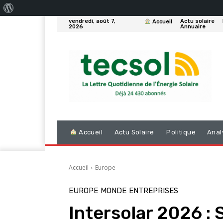
À
vendredi, août 7,
Actu solaire
Accueil
propos
2026
Annuaire
de
WordPress
Accueil
Actu Solaire
Politique
Anal
Accueil
Europe
EUROPE
MONDE
ENTREPRISES
Intersolar 2026 :