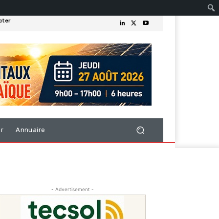
cter
er
Annuaire
- Advertisement -