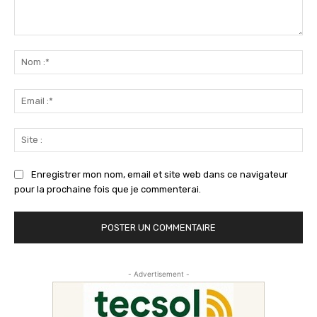
Commenter
:
No
:*
Ema
:*
Sit
:
Enregistrer mon nom, email et site web dans ce navigateur
pour la prochaine fois que je commenterai.
- Advertisement -