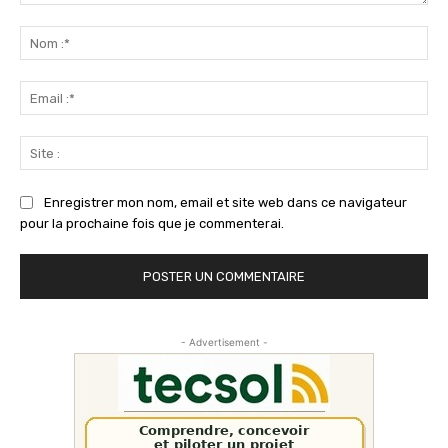
Commenter
:
No
:*
Ema
:*
Sit
:
Enregistrer mon nom, email et site web dans ce navigateur
pour la prochaine fois que je commenterai.
- Advertisement -