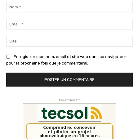
:
No
:*
Ema
:*
Sit
:
Enregistrer mon nom, email et site web dans ce navigateur
pour la prochaine fois que je commenterai.
- Advertisement -