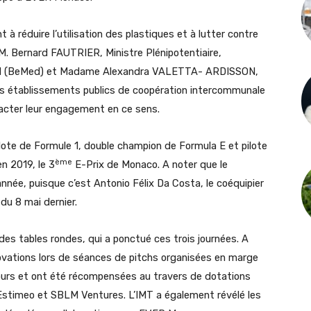
 réduire l’utilisation des plastiques et à lutter contre
.M. Bernard FAUTRIER, Ministre Plénipotentiaire,
 Med (BeMed) et Madame Alexandra VALETTA- ARDISSON,
es établissements publics de coopération intercommunale
acter leur engagement en ce sens.
lote de Formule 1, double champion de Formula E et pilote
ème
n 2019, le 3
E-Prix de Monaco. A noter que le
année, puisque c’est Antonio Félix Da Costa, le coéquipier
du 8 mai dernier.
 des tables rondes, qui a ponctué ces trois journées. A
ovations lors de séances de pitchs organisées en marge
ncours et ont été récompensées au travers de dotations
 Estimeo et SBLM Ventures. L’IMT a également révélé les