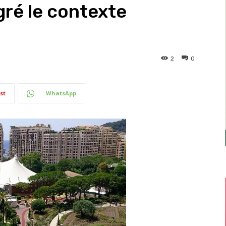
gré le contexte
2
0
st
WhatsApp