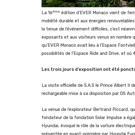
ème
La 16
édition d’EVER Monaco vient de ferme
mobilité durable et aux énergies renouvelables.
la tenue de l’événement difficiles, c’est néanm
exposants et aux visiteurs venus en nombre qui
qu’EVER Monaco avait lieu à l’Espace Fontvieill
possibilités de l’Espace Ride and Drive, et où 
Les trois jours d’exposition ont été ponc
La visite officielle de S.A.S le Prince Albert II
rechargeable mise à sa disposition par DS Aut
La venue de l’explorateur Bertrand Piccard, qu
fondateur de la fondation Solar Impulse a ég
Hyundai, évoqué le rôle de la voiture électriqu
présentée en avant-première par Hyundai Eu