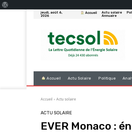
À
jeudi, août 6,
Actu solaire
Pol
Accueil
propos
2026
Annuaire
de
WordPress
Accueil
Actu Solaire
Politique
Anal
Accueil
Actu solaire
ACTU SOLAIRE
EVER Monaco : én