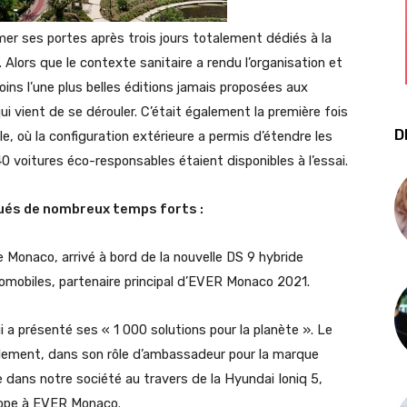
r ses portes après trois jours totalement dédiés à la
 Alors que le contexte sanitaire a rendu l’organisation et
oins l’une plus belles éditions jamais proposées aux
 vient de se dérouler. C’était également la première fois
D
e, où la configuration extérieure a permis d’étendre les
40 voitures éco-responsables étaient disponibles à l’essai.
tués de nombreux temps forts :
 de Monaco, arrivé à bord de la nouvelle DS 9 hybride
omobiles, partenaire principal d’EVER Monaco 2021.
i a présenté ses « 1 000 solutions pour la planète ». Le
alement, dans son rôle d’ambassadeur pour la marque
e dans notre société au travers de la Hyundai Ioniq 5,
rope à EVER Monaco.