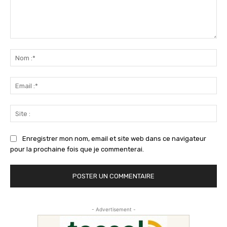
Commenter
:
No
:*
Ema
:*
Sit
:
Enregistrer mon nom, email et site web dans ce navigateur
pour la prochaine fois que je commenterai.
- Advertisement -