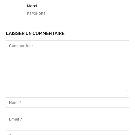
Merci.
RÉPONDRE
LAISSER UN COMMENTAIRE
Commenter
:
No
:*
Ema
:*
Sit