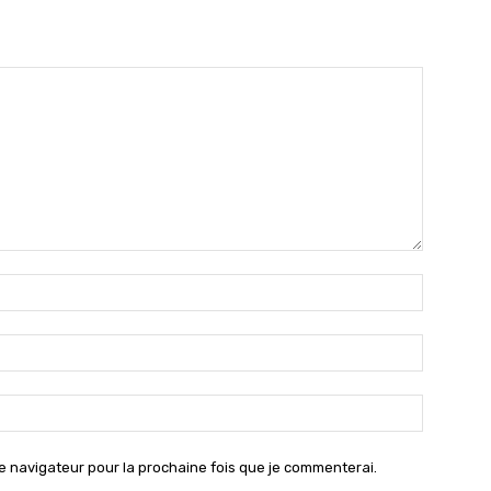
Nom
:*
Email
:*
Site
:
e navigateur pour la prochaine fois que je commenterai.