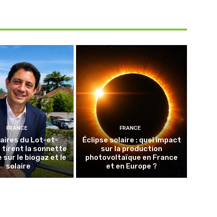
FRANCE
FRANCE
aires du Lot-et-
Éclipse solaire : quel impact
tirent la sonnette
sur la production
 sur le biogaz et le
photovoltaïque en France
solaire
et en Europe ?