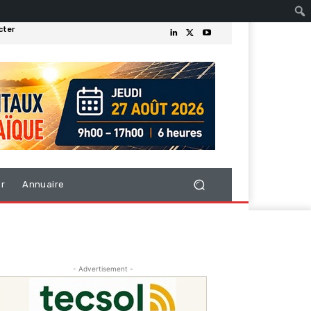
cter
er
Annuaire
- Advertisement -