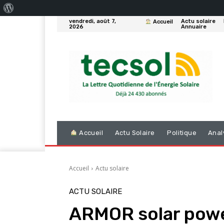
À
vendredi, août 7,
Actu solaire
Accueil
propos
2026
Annuaire
de
WordPress
Accueil
Actu Solaire
Politique
Anal
Accueil
Actu solaire
ACTU SOLAIRE
ARMOR solar power