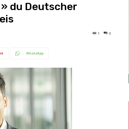
t » du Deutscher
eis
1
0
st
WhatsApp