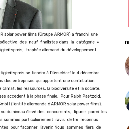
MOR solar power films (Groupe ARMOR) a franchi une
sélective des neuf finalistes dans la catégorie «
D
igkeitspreis, trophée allemand du développement
tigkeitspreis se tiendra à Düsseldorf le 4 décembre
s des entreprises qui apportent une contribution
limat, les ressources, la biodiversité et la société.
es accèdent à la phase finale. Pour Ralph Paetzold,
GmbH (l’entité allemande d’ARMOR solar power films),
Au vu du niveau élevé des concurrents, figurer parmi les
us sommes particulièrement ravis d’être reconnus
ntes pour façonner l’avenir. Nous sommes fiers de