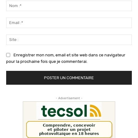
:
No
:*
Ema
:*
Sit
:
Enregistrer mon nom, email et site web dans ce navigateur
pour la prochaine fois que je commenterai.
- Advertisement -