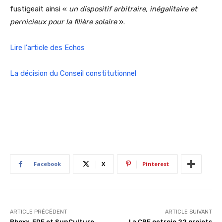
fustigeait ainsi «
un dispositif arbitraire, inégalitaire et
pernicieux pour la filière solaire
».
Lire l'article des Echos
La décision du Conseil constitutionnel
Facebook
X
Pinterest
ARTICLE PRÉCÉDENT
ARTICLE SUIVANT
Bboxx, EDF et SunCulture
La CRE octroie 22 projets