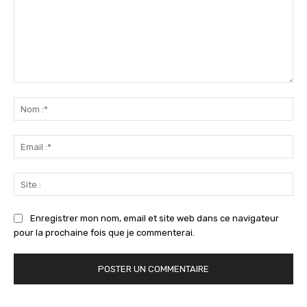
Commenter
:
No
:*
Ema
:*
Sit
:
Enregistrer mon nom, email et site web dans ce navigateur
pour la prochaine fois que je commenterai.