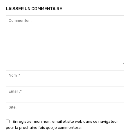
LAISSER UN COMMENTAIRE
Commenter
:
No
:*
Ema
:*
Sit
:
Enregistrer mon nom, email et site web dans ce navigateur
pour la prochaine fois que je commenterai.