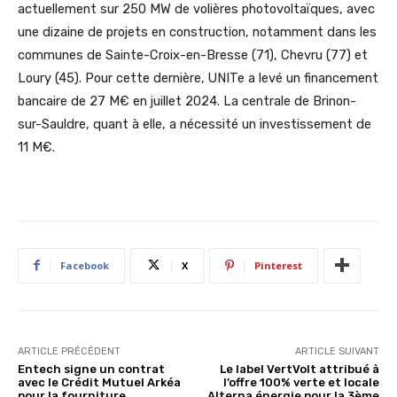
actuellement sur 250 MW de volières photovoltaïques, avec
une dizaine de projets en construction, notamment dans les
communes de Sainte-Croix-en-Bresse (71), Chevru (77) et
Loury (45). Pour cette dernière, UNITe a levé un financement
bancaire de 27 M€ en juillet 2024. La centrale de Brinon-
sur-Sauldre, quant à elle, a nécessité un investissement de
11 M€.
Facebook
X
Pinterest
ARTICLE PRÉCÉDENT
ARTICLE SUIVANT
Entech signe un contrat
Le label VertVolt attribué à
avec le Crédit Mutuel Arkéa
l’offre 100% verte et locale
pour la fourniture
Alterna énergie pour la 3ème