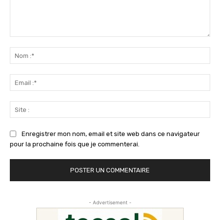
Commenter
:
No
:*
Ema
:*
Sit
:
Enregistrer mon nom, email et site web dans ce navigateur
pour la prochaine fois que je commenterai.
- Advertisement -