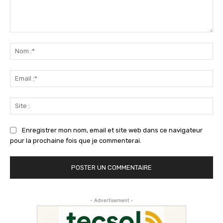
Commenter
:
No
:*
Ema
:*
Sit
:
Enregistrer mon nom, email et site web dans ce navigateur
pour la prochaine fois que je commenterai.
- Advertisement -