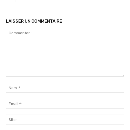
LAISSER UN COMMENTAIRE
Commenter
:
No
:*
Ema
:*
Sit
: