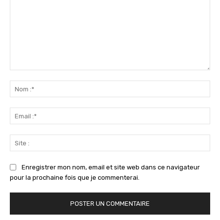
Commenter
:
No
:*
Ema
:*
Sit
:
Enregistrer mon nom, email et site web dans ce navigateur
pour la prochaine fois que je commenterai.