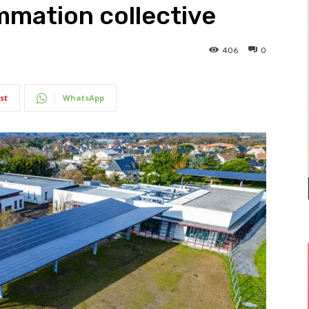
mmation collective
406
0
st
WhatsApp