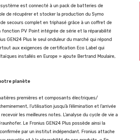
e système est connecté à un pack de batteries de
le de récupérer et stocker la production du Symo
mode secours complet en triphasé grâce à un coffret de
a fonction PV Point intégrée de série et la réparabilité
ronius GEN24 Plus le seul onduleur du marché qui répond
urtout aux exigences de certification Eco Label qui
aïques installés en Europe » ajoute Bertrand Moulaire,
notre planète
matières premières et composants électriques/
eminement, l’utilisation jusqu’à l’élimination et l’arrivée
 recevoir les meilleures notes. L’analyse du cycle de vie a
t Fraunhofer. Le Fronius GEN24 Plus possède ainsi la
confirmée par un institut indépendant. Fronius attache