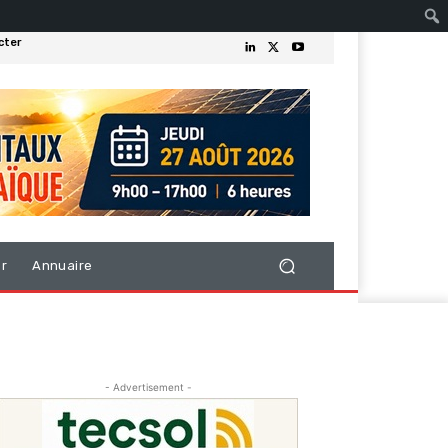
cter
er
Annuaire
- Advertisement -