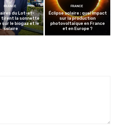
FRANCE
FRANCE
aires du Lot-et-
Éclipse solaire : quel impact
tirent la sonnette
sur la production
 sur le biogaz et le
photovoltaïque en France
solaire
et en Europe ?