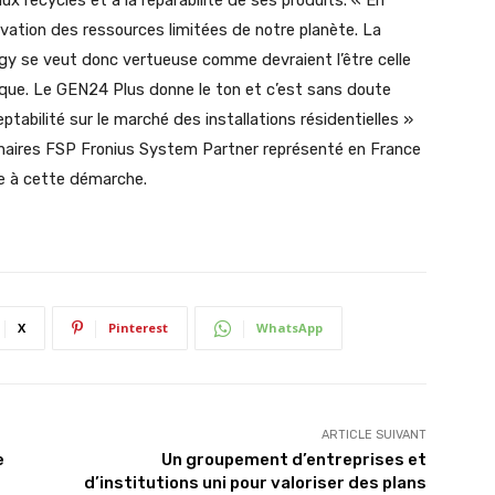
ux recyclés et à la réparabilité de ses produits. « En
rvation des ressources limitées de notre planète. La
ergy se veut donc vertueuse comme devraient l’être celle
que. Le GEN24 Plus donne le ton et c’est sans doute
ptabilité sur le marché des installations résidentielles »
enaires FSP Fronius System Partner représenté en France
re à cette démarche.
X
Pinterest
WhatsApp
ARTICLE SUIVANT
e
Un groupement d’entreprises et
d’institutions uni pour valoriser des plans