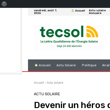
À
vendredi, août 7,
Actu solaire
Accueil
propos
2026
Annuaire
de
WordPress
Accueil
Actu Solaire
Politique
Anal
Accueil
Actu solaire
ACTU SOLAIRE
Devenir un héros d