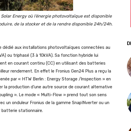
us Solar Energy où l’énergie photovoltaïque est disponible
oduire, de la stocker et de la rendre disponible 24h/24h.
D
e dédié aux installations photovoltaïques connectées au
A) ou triphasé (3 à 10kVA). Sa fonction hybride lui
ent en courant continu (CC) en utilisant des batteries
lleur rendement. En effet le Fronius Gen24 Plus a reçu la
menée par « HTW Berlin : Energy Storage /Inspection » en
er la production d’une autre source de courant alternative
coupling ». Le mode « Multi-Flow » prend tout son sens
 avec un onduleur Fronius de la gamme SnapINverter ou un
 batterie stationnaire.