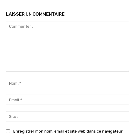
LAISSER UN COMMENTAIRE
Commenter
:
No
:*
Ema
:*
Sit
:
Enregistrer mon nom, email et site web dans ce navigateur