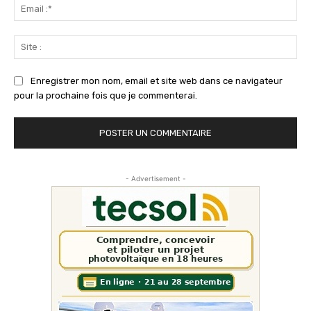
Ema
:*
Sit
:
Enregistrer mon nom, email et site web dans ce navigateur
pour la prochaine fois que je commenterai.
- Advertisement -