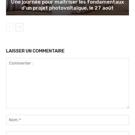
Une journée pour maîtriser les fondamentaux
d’un projet photovoltaïque, le 27 août
LAISSER UN COMMENTAIRE
Commenter
:
No
:*
Ema