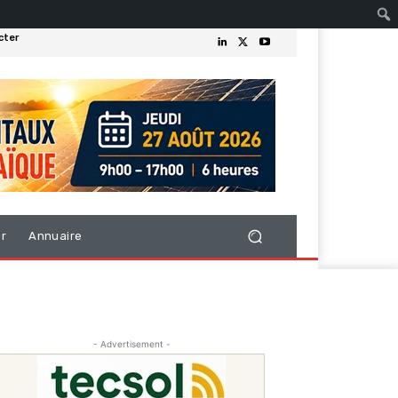
cter
er
Annuaire
- Advertisement -