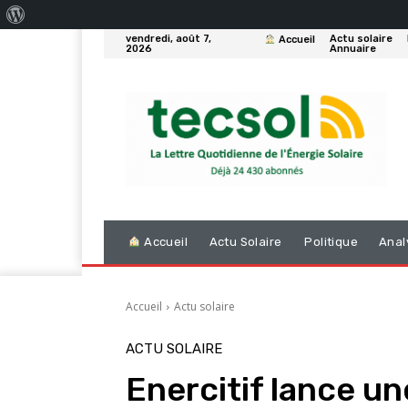
À
vendredi, août 7,
Actu solaire
Accueil
propos
2026
Annuaire
de
WordPress
Accueil
Actu Solaire
Politique
Anal
Accueil
Actu solaire
ACTU SOLAIRE
Enercitif lance un