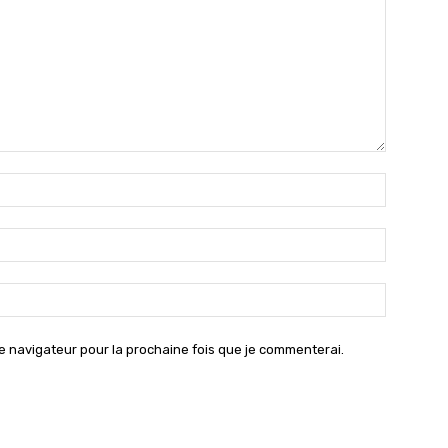
Nom
:*
Email
:*
Site
:
e navigateur pour la prochaine fois que je commenterai.