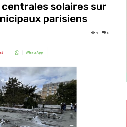
centrales solaires sur
icipaux parisiens
1
0
st
WhatsApp