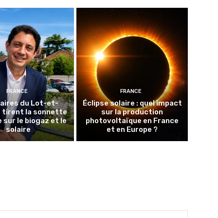
FRANCE
FRANCE
aires du Lot-et-
Éclipse solaire : quel impact
tirent la sonnette
sur la production
 sur le biogaz et le
photovoltaïque en France
solaire
et en Europe ?