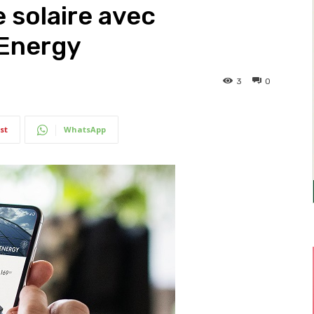
e solaire avec
 Energy
3
0
st
WhatsApp