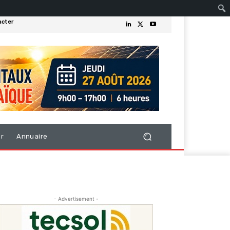
acter
er
Annuaire
- Advertisement -