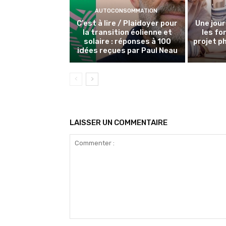
AUTOCONSOMMATION
C’est à lire / Plaidoyer pour
Une jour
la transition éolienne et
les f
solaire : réponses à 100
projet p
idées reçues par Paul Neau
LAISSER UN COMMENTAIRE
Commenter