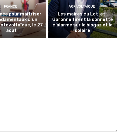
FRANCE
AGRIVOLTAÏQUE
née pour maîtriser
Les maires du Lot-et-
ondamentaux d’un
Garonne tirent la sonnette
hotovoltaïque, le 27
d’alarme sur le biogaz et le
août
solaire