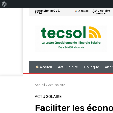
À
dimanche, août 9,
Actu solaire
Accueil
propos
2026
Annuaire
de
WordPress
Accueil
Actu Solaire
Politique
Anal
Accueil
Actu solaire
ACTU SOLAIRE
Faciliter les écon