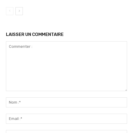
LAISSER UN COMMENTAIRE
Commenter
:
No
:*
Ema
:*
Sit