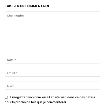
LAISSER UN COMMENTAIRE
Commenter
:
No
:*
Ema
:*
Sit
:
Enregistrer mon nom, email et site web dans ce navigateur
pour la prochaine fois que je commenterai.