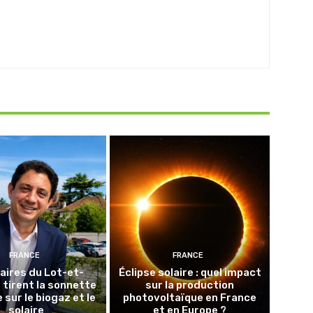
FRANCE
FRANCE
aires du Lot-et-
Éclipse solaire : quel impact
tirent la sonnette
sur la production
 sur le biogaz et le
photovoltaïque en France
solaire
et en Europe ?