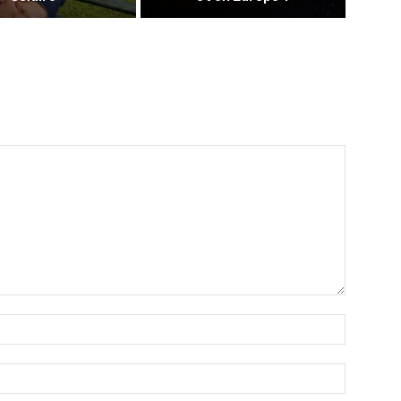
Nom
:*
Email
:*