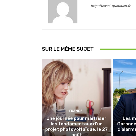
http://tecsol-quotidien.fr
SUR LE MÊME SUJET
FRANCE
Une journée pour maîtriser
Les m
les fondamentaux d’un
Garonne 
projet photovoltaïque, le 27
d’alarme
août