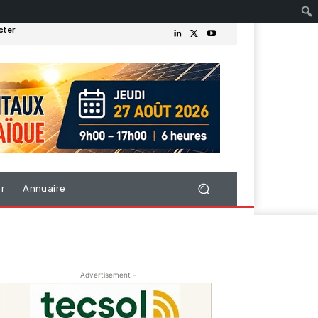
cter
er
Annuaire
- Advertisement -