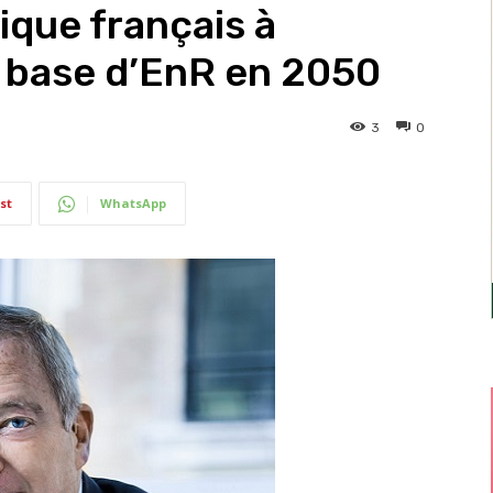
ique français à
a base d’EnR en 2050
3
0
st
WhatsApp