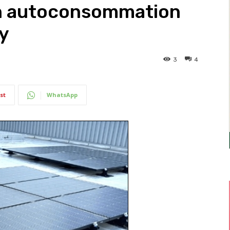
en autoconsommation
y
3
4
st
WhatsApp