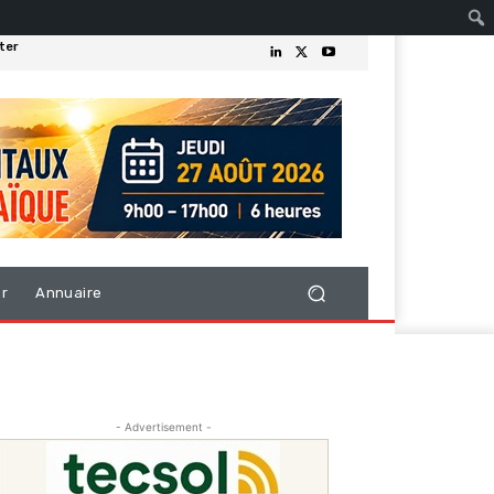
ter
er
Annuaire
- Advertisement -