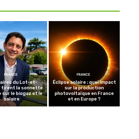
FRANCE
FRANCE
aires du Lot-et-
Éclipse solaire : quel impact
tirent la sonnette
sur la production
 sur le biogaz et le
photovoltaïque en France
solaire
et en Europe ?