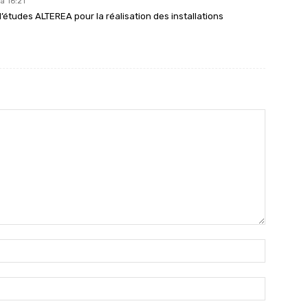
à 16:21
études ALTEREA pour la réalisation des installations
Nom
:*
Email
:*