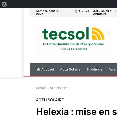
À
samedi, août 8,
Actu solaire
P
Accueil
propos
2026
Annuaire
de
WordPress
Accueil
Actu Solaire
Politique
Anal
Accueil
Actu solaire
ACTU SOLAIRE
Helexia : mise en 