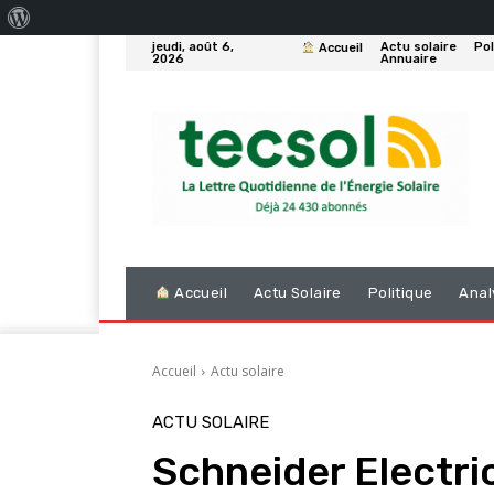
À
jeudi, août 6,
Actu solaire
Pol
Accueil
propos
2026
Annuaire
de
WordPress
Accueil
Actu Solaire
Politique
Anal
Accueil
Actu solaire
ACTU SOLAIRE
Schneider Electri