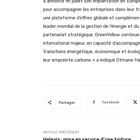
a annoncé fin juillet son implantation en Europ
pour accompagner les entreprises dans leur tr
une plateforme d’offres globale et complémen
leader mondial de la gestion de l’énergie et d
partenariat stratégique. GreenYellow continue
international majeur, en capacité d’accompagne
transitions énergétique, économique et écologiq
leur empreinte carbone » a indiqué Otmane Haj
Facebook
Partager
ARTICLE PRÉCÉDENT
Helexia : mise en service d’une toiture