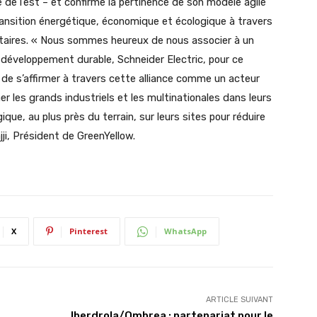
e de l’est – et confirme la pertinence de son modèle agile
ansition énergétique, économique et écologique à travers
taires. « Nous sommes heureux de nous associer à un
u développement durable, Schneider Electric, pour ce
 de s’affirmer à travers cette alliance comme un acteur
r les grands industriels et les multinationales dans leurs
ue, au plus près du terrain, sur leurs sites pour réduire
ji, Président de GreenYellow.
X
Pinterest
WhatsApp
ARTICLE SUIVANT
Iberdrola/Ombrea : partenariat pour le