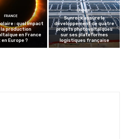
FRANCE
FRANCE
Sunrock assure le
olaire : quel impact
développement de quatre
 la production
projets photovoltaïques
ltaïque en France
sur ses plateformes
t en Europe ?
logistiques française