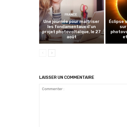
FRANCE
Une journée pour maîtriser
Éclipse s
les fondamentaux d’un
sur
projet photovoltaïque, le 27
photovo
août
e
LAISSER UN COMMENTAIRE