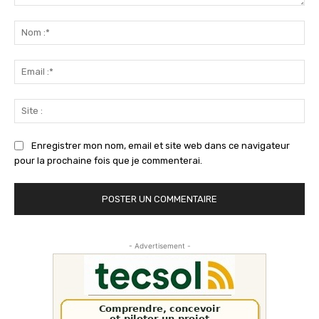
Commenter
:
No
:*
Ema
:*
Sit
:
Enregistrer mon nom, email et site web dans ce navigateur
pour la prochaine fois que je commenterai.
- Advertisement -