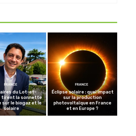
FRANCE
FRANCE
aires du Lot-et-
Éclipse solaire : quel impact
tirent la sonnette
sur la production
 sur le biogaz et le
photovoltaïque en France
solaire
et en Europe ?