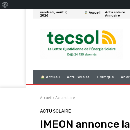
À
vendredi, août 7,
Actu solaire
Accueil
propos
2026
Annuaire
de
WordPress
Accueil
Actu Solaire
Politique
Anal
Accueil
Actu solaire
ACTU SOLAIRE
IMEON annonce la 