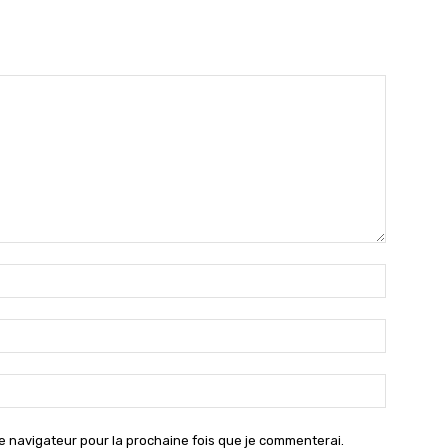
Nom
:*
Email
:*
Site
:
e navigateur pour la prochaine fois que je commenterai.