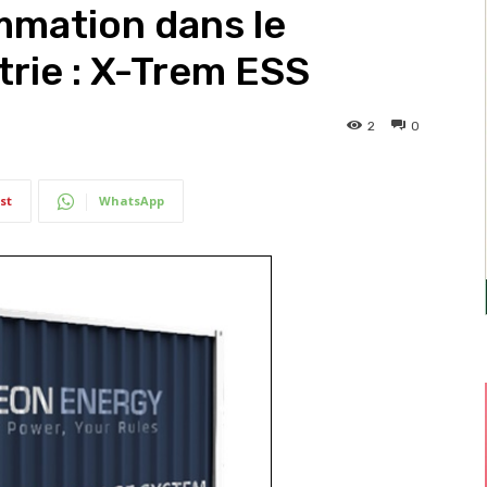
mmation dans le
strie : X-Trem ESS
2
0
st
WhatsApp