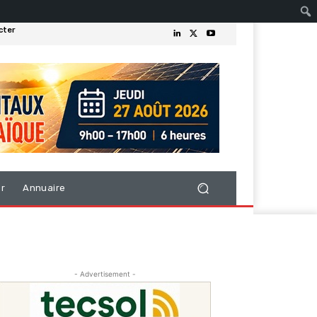
cter
er
Annuaire
- Advertisement -