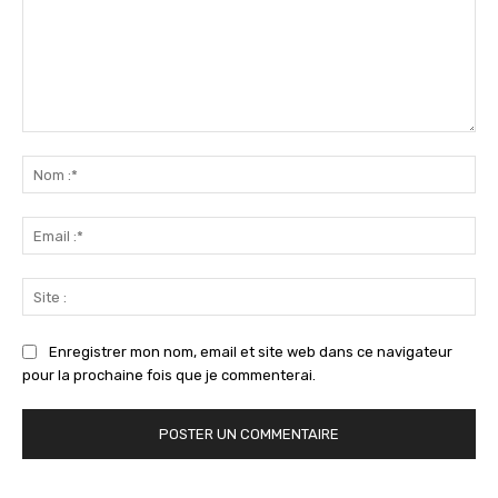
Commenter
:
No
:*
Ema
:*
Sit
:
Enregistrer mon nom, email et site web dans ce navigateur
pour la prochaine fois que je commenterai.