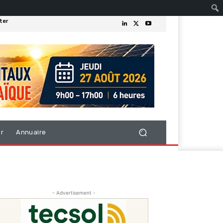
ter
er
Annuaire
- Advertisement -