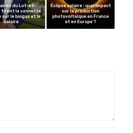
aires du Lot-et-
Éclipse solaire : quel impact
tirent la sonnette
sur la production
 sur le biogaz et le
photovoltaïque en France
solaire
et en Europe ?
Nom