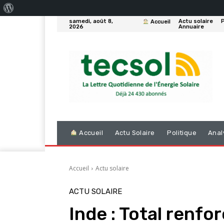
À
samedi, août 8,
Actu solaire
P
Accueil
propos
2026
Annuaire
de
WordPress
Accueil
Actu Solaire
Politique
Anal
Accueil
Actu solaire
ACTU SOLAIRE
Inde : Total renfo