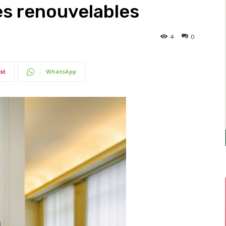
es renouvelables
4
0
st
WhatsApp